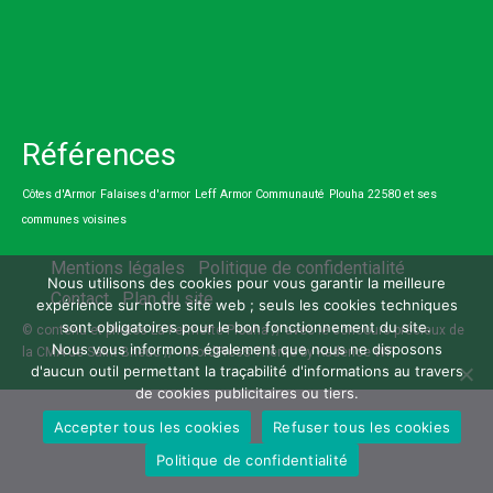
Références
Côtes d'Armor
Falaises d'armor
Leff Armor Communauté
Plouha 22580 et ses
communes voisines
Mentions légales
Politique de confidentialité
Nous utilisons des cookies pour vous garantir la meilleure
Contact
Plan du site
expérience sur notre site web ; seuls les cookies techniques
sont obligatoires pour le bon fonctionnement du site.
© contenu et photos La Fermette Plouha // avec le concours précieux de
Nous vous informons également que nous ne disposons
la CMA de Saint-Brieuc // - WordPress Theme by
Kadence WP
d'aucun outil permettant la traçabilité d'informations au travers
de cookies publicitaires ou tiers.
Accepter tous les cookies
Refuser tous les cookies
Politique de confidentialité